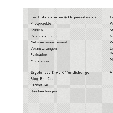
Für Unternehmen & Organisationen
F
Pilotprojekte
Pi
Studien
S
Personalentwicklung
N
Netzwerkmanagement
V
Veranstaltungen
E
B
Evaluation
M
Moderation
Ergebnisse & Veröffentlichungen
V
Blog-Beiträge
Fachartikel
Handreichungen