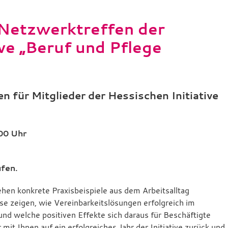
 Netzwerktreffen der
ive „Beruf und Pflege
 für Mitglieder der Hessischen Initiative
00 Uhr
ufen.
hen konkrete Praxisbeispiele aus dem Arbeitsalltag
se zeigen, wie Vereinbarkeitslösungen erfolgreich im
d welche positiven Effekte sich daraus für Beschäftigte
it Ihnen auf ein erfolgreiches Jahr der Initiative zurück und