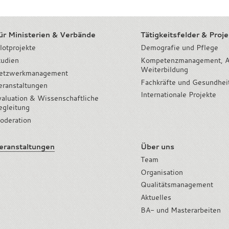
ür Ministerien & Verbände
Tätigkeitsfelder & Proj
lotprojekte
Demografie und Pflege
tudien
Kompetenzmanagement, A
Weiterbildung
etzwerkmanagement
Fachkräfte und Gesundhei
eranstaltungen
Internationale Projekte
valuation & Wissenschaftliche
egleitung
oderation
eranstaltungen
Über uns
Team
Organisation
Qualitätsmanagement
Aktuelles
BA- und Masterarbeiten